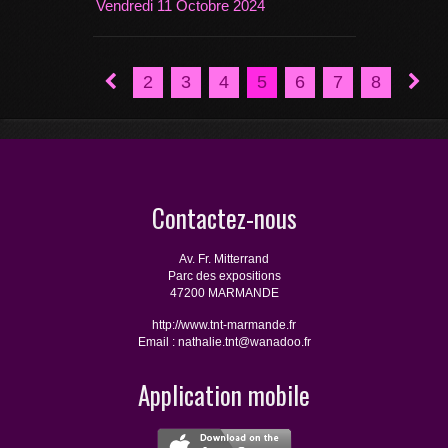
Vendredi 11 Octobre 2024
2
3
4
5
6
7
8
Contactez-nous
Av. Fr. Mitterrand
Parc des expositions
47200 MARMANDE
http://www.tnt-marmande.fr
Email : nathalie.tnt@wanadoo.fr
Application mobile