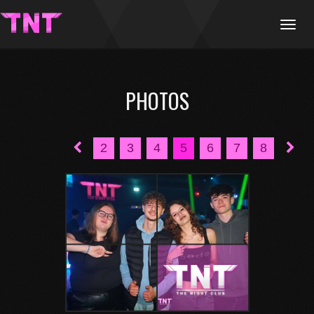
Menu
PHOTOS
2
3
4
5
6
7
8