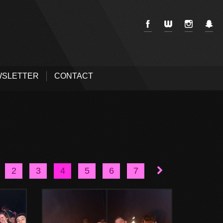
SLETTER
CONTACT
2
3
4
5
6
7